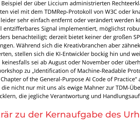
Beispiel der über Liccium administrierten Rechteerkl
ten viel mit dem TDMRep-Protokoll von W3C oder knal
 leider sehr einfach entfernt oder verändert werden 
tal entzifferbares Signal implementiert, möglichst rob
ers benachteiligt; derzeit bietet keiner der großen 
ngen. Während sich die Kreativbranchen aber zähnek
en, stellen sich die KI-Entwickler bockig hin und wei
einesfalls sei ab August oder November oder überhaup
orkshop zu „Identification of Machine-Readable Proto
Chapter of the General-Purpose AI Code of Practice“ 
, die nicht nur mit uns als ewige Mahner zur TDM-Übe
icklern, die jegliche Verantwortung und Handlungsau
rär zu der Kernaufgabe des Urh