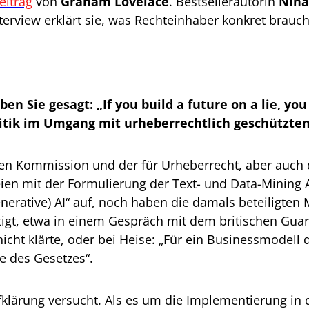
eitrag
von
Graham Lovelace
. Bestsellerautorin
Nina
terview erklärt sie, was Rechteinhaber konkret brauc
 Sie gesagt: „If you build a future on a lie, you 
Politik im Umgang mit urheberrechtlich geschützt
hen Kommission und der für Urheberrecht, aber auch d
eien mit der Formulierung der Text- und Data-Mining
enerative) AI“ auf, noch haben die damals beteiligten
igt, etwa in einem Gespräch mit dem britischen Guard
nicht klärte, oder bei Heise: „Für ein Businessmode
e des Gesetzes“.
ufklärung versucht. Als es um die Implementierung in