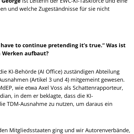
 George
ist Leiterin der EWC-KI-Taskforce und eine
hen und welche Zugeständnisse für sie nicht
have to continue pretending it’s true.“ Was ist
en Werken aufbaut?
ie KI-Behörde (AI Office) zuständigen Abteilung
 Ausnahmen (Artikel 3 und 4) mitgemeint gewesen.
 MdEP, wie etwa Axel Voss als Schattenrapporteur,
ian, in dem er beklagte, dass die KI-
ll die TDM-Ausnahme zu nutzen, um daraus ein
 den Mitgliedsstaaten ging und wir Autorenverbände,