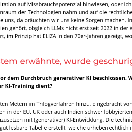
ltation auf Missbrauchspotenzial hinwiesen, oder i
enraum der Technologien nahm und auf die rechtliche
e uns, da bräuchten wir uns keine Sorgen machen. Ins
n gehört, obgleich LLMs nicht erst seit 2022 in der 
ert, im Prinzip hat ELIZA in den 70er-Jahren gezeigt
stem erwähnte, wurde geschurig
or dem Durchbruch generativer KI beschlossen. W
 KI-Training dient?
tzten Metern im Trilogverfahren hinzu, eingebracht v
Jahren in der EU, UK oder auch Indien schwer lobbyi
chzusetzen mit (generativer) KI-Entwicklung. Die techn
 gut lesbare Tabelle erstellt, welche urheberrechtlich