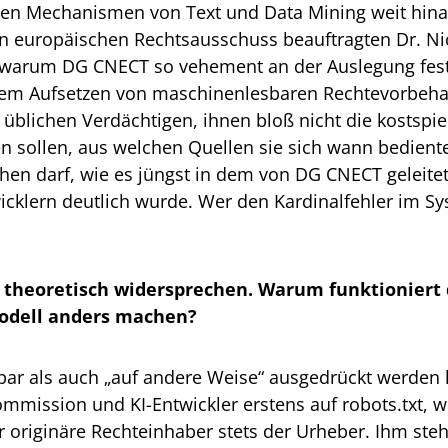
tiven Mechanismen von Text und Data Mining weit hin
 europäischen Rechtsausschuss beauftragten Dr. Nico
, warum DG CNECT so vehement an der Auslegung festh
dem Aufsetzen von maschinenlesbaren Rechtevorbehal
ie üblichen Verdächtigen, ihnen bloß nicht die kostsp
gen sollen, aus welchen Quellen sie sich wann bediente
hen darf, wie es jüngst in dem von DG CNECT geleit
cklern deutlich wurde. Wer den Kardinalfehler im Sy
heoretisch widersprechen. Warum funktioniert di
modell anders machen?
ar als auch „auf andere Weise“ ausgedrückt werden 
mmission und KI-Entwickler erstens auf robots.txt, 
der originäre Rechteinhaber stets der Urheber. Ihm s