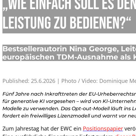
„Wie einfach soll es d
Leistung zu bedienen?“
Bestsellerautorin Nina George, Lei
europäischen TDM-Ausnahme als K
Published: 25.6.2026 | Photo / Video: Dominique M
Fünf Jahre nach Inkrafttreten der EU-Urheberrechtsri
für generative KI vorgesehen – wird von KI-Unterneh
Modelle zu verwenden. Das Opt-out-Modell läuft ins 
fordert ein freiwilliges Lizenzmodell und warnt vor n
Zum Jahrestag hat der EWC ein
Positionspapier
verö