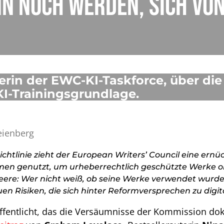
enn noch werden, sich vo
terin der EWC-KI-Taskforce, über die
I-Trainingsgrundlage.
eienberg
chtlinie zieht der European Writers’ Council eine ern
men genutzt, um urheberrechtlich geschützte Werke oh
Leere: Wer nicht weiß, ob seine Werke verwendet wurd
euen Risiken, die sich hinter Reformversprechen zu dig
ffentlicht, das die Versäumnisse der Kommission dok