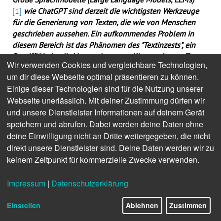
[1]
wie ChatGPT sind derzeit die wichtigsten Werkzeuge
für die Generierung von Texten, die wie von Menschen
geschrieben aussehen. Ein aufkommendes Problem in
diesem Bereich ist das Phänomen des "Textinzests", ein
Begriff
[2]
, der die Verwendung von KI-generiertem Text
Wir verwenden Cookies und vergleichbare Technologien,
als Trainingsmaterial für diese Modelle beschreibt. Dieser
um dir diese Webseite optimal präsentieren zu können.
Artikel beschreibt dieses Problem und die Hintergründe
Einige dieser Technologien sind für die Nutzung unserer
und schlägt Handlungsempfehlungen vor, um das
Webseite unerlässlich. Mit deiner Zustimmung dürfen wir
Problem in den Griff zu bekommen.
und unsere Dienstleister Informationen auf deinem Gerät
Hintergrund des Problems
speichern und abrufen. Dabei werden deine Daten ohne
deine Einwilligung nicht an Dritte weitergegeben, die nicht
Sprachmodelle, wie sie in der künstlichen Intelligenz
direkt unsere Dienstleister sind. Deine Daten werden wir zu
verwendet werden, basieren auf umfangreichen
keinem Zeitpunkt für kommerzielle Zwecke verwenden.
Datensätzen, die aus von Menschen geschriebenen Texten
aus einer Vielzahl von Quellen bestehen. Das Training
Impressum
|
Datenschutzerklärung
dieser Modelle auf einer derart vielfältigen Grundlage
ermöglicht es ihnen, ein tiefes Verständnis für die
Einstellen
Ablehnen
Zustimmen
Nuancen der menschlichen Sprache zu entwickeln. Sie