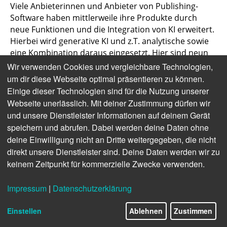
Viele Anbieterinnen und Anbieter von Publishing-
Software haben mittlerweile ihre Produkte durch
neue Funktionen und die Integration von KI erweitert.
Hierbei wird generative KI und z.T. analytische sowie
eine Kombination daraus eingesetzt. Hier sind neun
Beispiele von Anbietern unterschiedlicher Größe und
Wir verwenden Cookies und vergleichbare Technologien,
Ausrichtung (Anmerkung: Die Beispiele erheben
um dir diese Webseite optimal präsentieren zu können.
keinen Anspruch auf Vollständigkeit. Es handelt sich
Einige dieser Technologien sind für die Nutzung unserer
nicht um generelle Empfehlungen, und es gibt viele
Webseite unerlässlich. Mit deiner Zustimmung dürfen wir
weitere Anbieter, die KI-Use-Cases umsetzen):
und unsere Dienstleister Informationen auf deinem Gerät
speichern und abrufen. Dabei werden deine Daten ohne
Convit:
Convit setzt bei „Newsmind Stories“,
deine Einwilligung nicht an Dritte weitergegeben, die nicht
einem Tool zur themenzentrierten Planung und
direkt unsere Dienstleister sind. Deine Daten werden wir zu
Zusammenarbeit, KI ein. Die KI kann hierbei bei
keinem Zeitpunkt für kommerzielle Zwecke verwenden.
der Auswahl interessanter Themen und der
groben Ausarbeitung von Themenvorschlägen
unterstützen.
Impressum
|
Datenschutzerklärung
InterRed
: InterRed kann redaktionelle
Einstellen
Ablehnen
Zustimmen
Workflows u.a. über seine redaktionellen