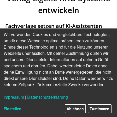
entwickeln
Fachverlage setzen auf KI-Assistenten
mit eigenen Inhalten gegen ChatGPT-
Wir verwenden Cookies und vergleichbare Technologien,
Ungenauigkeiten
um dir diese Webseite optimal präsentieren zu können.
Einige dieser Technologien sind für die Nutzung unserer
Während allgemeine KI-Tools wie ChatGPT in
Webseite unerlässlich. Mit deiner Zustimmung dürfen wir
der Fachwelt oft unzuverlässige Antworten
und unsere Dienstleister Informationen auf deinem Gerät
liefern, entwickeln deutsche Fachverlage eigene
speichern und abrufen. Dabei werden deine Daten ohne
KI-Assistenten auf Basis ihrer hochwertigen
deine Einwilligung nicht an Dritte weitergegeben, die nicht
direkt unsere Dienstleister sind. Deine Daten werden wir zu
Inhalte. Auf der digitalen Konferenz „ai@media"
keinem Zeitpunkt für kommerzielle Zwecke verwenden.
des DIGITAL PUBLISHING REPORT stellten der
Carl-Hanser-Verlag und der Deutsche Anwalt
Impressum
|
Datenschutzerklärung
Verlag ihre Lösungen vor – beide setzen auf
RAG-Modelle (Retrieval-Augmented Generation)
Einstellen
Ablehnen
Zustimmen
mit eigenen Verlagsinhalten.