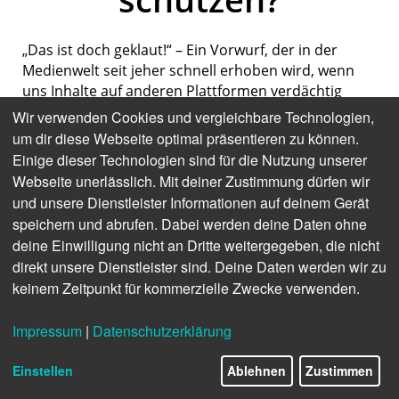
„Das ist doch geklaut!“ – Ein Vorwurf, der in der
Medienwelt seit jeher schnell erhoben wird, wenn
uns Inhalte auf anderen Plattformen verdächtig
bekannt vorkommen. Lange vor ChatGPT und Co.
Wir verwenden Cookies und vergleichbare Technologien,
schrieben Website-Betreiber, Publisher, Redakteure
um dir diese Webseite optimal präsentieren zu können.
und SEOs voneinander ab – oder übernahmen
Einige dieser Technologien sind für die Nutzung unserer
Fakten, um darauf ihre eigenen Geschichten
Webseite unerlässlich. Mit deiner Zustimmung dürfen wir
aufzubauen. Und nun haben wir Publisher nicht
und unsere Dienstleister Informationen auf deinem Gerät
mehr nur voreinander und vor den großen Tech-
speichern und abrufen. Dabei werden deine Daten ohne
Firmen wie Google und Meta Angst, wenn es darum
deine Einwilligung nicht an Dritte weitergegeben, die nicht
geht, unsere Recherchen zu schützen und sie nicht
direkt unsere Dienstleister sind. Deine Daten werden wir zu
zu unseren Ungunsten von Dritten zu Geld machen
keinem Zeitpunkt für kommerzielle Zwecke verwenden.
zu lassen. Neuerdings fürchten wir uns besonders
davor, dass uns übermächtige, intransparente KI-
Impressum
|
Datenschutzerklärung
Systeme unsere Inhalte klauen.
Einstellen
Ablehnen
Zustimmen
Nicht ganz zu Unrecht, wenn wir uns das aktuelle
richtungsweisende Urteil einer New Yorker