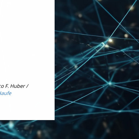
o F. Huber /
aufe