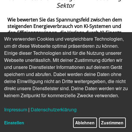
Sektor
Wie bewerten Sie das Spannungsfeld zwischen dem
steigenden Energieverbrauch von KI-Systemen und
den Effizienzgewinnen, die Verlage durch KI-Einsatz
Wir verwenden Cookies und vergleichbare Technologien,
erzielen können?
um dir diese Webseite optimal präsentieren zu können.
Der Energiehunger bei KI‑Systemen bezieht sich in
allererster Linie auf das Training. Natürlich
Einige dieser Technologien sind für die Nutzung unserer
verursacht der Betrieb auch ordentlich Verbrauch
Webseite unerlässlich. Mit deiner Zustimmung dürfen wir
von Energie. Das ist aber im Vergleich zu anderen
und unsere Dienstleister Informationen auf deinem Gerät
Aufwendungen überschaubar. Wenn wir einmal
speichern und abrufen. Dabei werden deine Daten ohne
dagegen rechnen, was beispielsweise Vertrieb und
deine Einwilligung nicht an Dritte weitergegeben, die nicht
Logistik und Druckerei so alles kosten, dann sind die
direkt unsere Dienstleister sind. Deine Daten werden wir zu
Kosten für KI‑Systeme sehr überschaubar. Hinzu
keinem Zeitpunkt für kommerzielle Zwecke verwenden.
kommt, dass die Effizienzgewinne so groß sind, dass
es sich unter dem Strich mittel- und langfristig auf
Impressum
|
Datenschutzerklärung
alle Fälle lohnt.
Einstellen
Ablehnen
Zustimmen
Sehen Sie die Gefahr von Rebound-Effekten – wenn
Einsparungseffekte durch vermehrte Nutzung