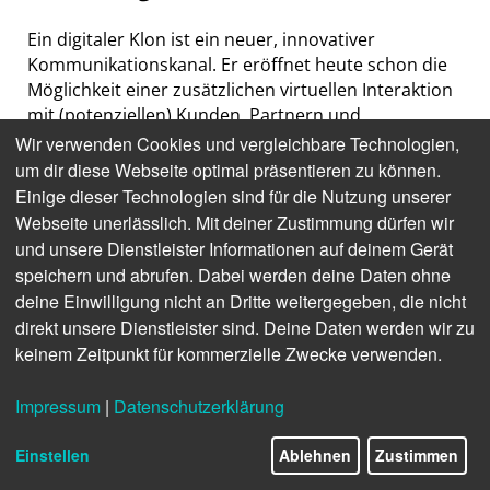
Ein digitaler Klon ist ein neuer, innovativer
Kommunikationskanal. Er eröffnet heute schon die
Möglichkeit einer zusätzlichen virtuellen Interaktion
mit (potenziellen) Kunden, Partnern und
Mitarbeitenden. Für Fach- und Führungskräfte in
Wir verwenden Cookies und vergleichbare Technologien,
Verlagen eröffnen sich damit ganz neue Business-
um dir diese Webseite optimal präsentieren zu können.
Development-, Vertriebs- und Kommunikations-
Einige dieser Technologien sind für die Nutzung unserer
Chancen:
Webseite unerlässlich. Mit deiner Zustimmung dürfen wir
und unsere Dienstleister Informationen auf deinem Gerät
Buchverlage können digitale Klone
speichern und abrufen. Dabei werden deine Daten ohne
beispielsweise als zusätzliche Einnahmequelle
deine Einwilligung nicht an Dritte weitergegeben, die nicht
nutzen. Neben einem gedrucktem Buch, einem
direkt unsere Dienstleister sind. Deine Daten werden wir zu
E-Book oder Hörbuch kann der digitale Klon
keinem Zeitpunkt für kommerzielle Zwecke verwenden.
eines spezifischen Buchs als zusätzliche
Verkaufsoption angeboten werden. Damit stellt
der Verlag den Lesern eine innovative
Impressum
|
Datenschutzerklärung
Interaktionsmöglichkeit mit den Inhalten des
Buches oder sogar mit dem Autor zur
Einstellen
Ablehnen
Zustimmen
Verfügung.