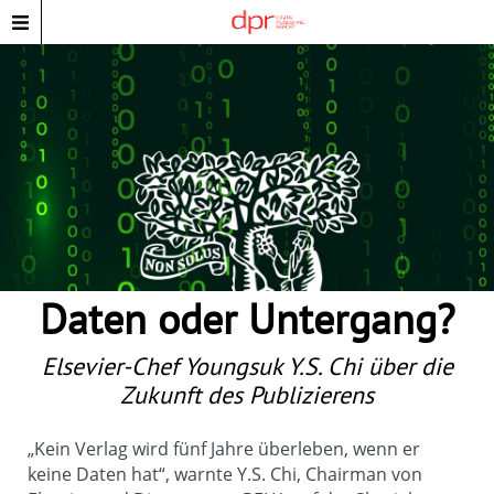
Daten oder Untergang?
Elsevier-Chef Youngsuk Y.S. Chi über die
Zukunft des Publizierens
„Kein Verlag wird fünf Jahre überleben, wenn er 
keine Daten hat“, warnte Y.S. Chi, Chairman von 