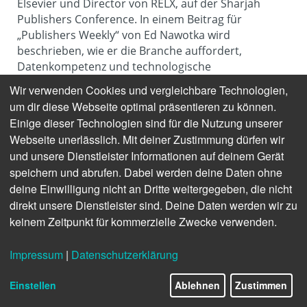
Elsevier und Director von RELX, auf der Sharjah 
Publishers Conference. In einem Beitrag für 
„Publishers Weekly“ von Ed Nawotka wird 
beschrieben, wie er die Branche auffordert, 
Datenkompetenz und technologische 
Transformation endlich als Überlebensfrage zu 
Wir verwenden Cookies und vergleichbare Technologien,
begreifen. 
um dir diese Webseite optimal präsentieren zu können.
Einige dieser Technologien sind für die Nutzung unserer
Webseite unerlässlich. Mit deiner Zustimmung dürfen wir
und unsere Dienstleister Informationen auf deinem Gerät
speichern und abrufen. Dabei werden deine Daten ohne
deine Einwilligung nicht an Dritte weitergegeben, die nicht
direkt unsere Dienstleister sind. Deine Daten werden wir zu
keinem Zeitpunkt für kommerzielle Zwecke verwenden.
Impressum
|
Datenschutzerklärung
Einstellen
Ablehnen
Zustimmen