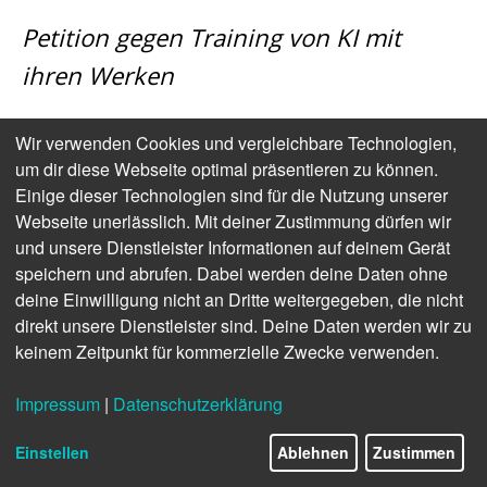
Petition gegen Training von KI mit
ihren Werken
Prominente Autor:innen, Verlage und Musiker haben
Wir verwenden Cookies und vergleichbare Technologien,
sich einer Protestbewegung angeschlossen, um
um dir diese Webseite optimal präsentieren zu können.
gegen die unlizenzierte Nutzung ihrer Werke durch
Einige dieser Technologien sind für die Nutzung unserer
Künstliche Intelligenz (KI) zu protestieren. In einem am
Webseite unerlässlich. Mit deiner Zustimmung dürfen wir
Dienstag veröffentlichten
offenen Brief
(der de facto
und unsere Dienstleister Informationen auf deinem Gerät
nur aus einem Statement besteht) kritisieren
speichern und abrufen. Dabei werden deine Daten ohne
Tausende von Künstlern und Unternehmen sowie
deine Einwilligung nicht an Dritte weitergegeben, die nicht
Verbänden den Einsatz von KI, die auf Grundlage
direkt unsere Dienstleister sind. Deine Daten werden wir zu
menschlicher Werke trainiert wird. Zu den
keinem Zeitpunkt für kommerzielle Zwecke verwenden.
Unterzeichnern zählen Björn Ulvaeus (ABBA), Robert
Smith (The Cure) und Thom Yorke (Radiohead) sowie
Impressum
|
Datenschutzerklärung
prominente Autoren wie Kazuo Ishiguro, Val
McDermid, Harlan Coben sowie Schauspieler wie
Einstellen
Ablehnen
Zustimmen
Julianne Moore und Kevin Bacon.