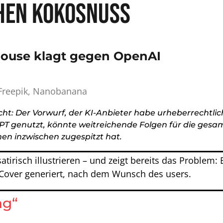
hen Kokosnuss
ouse klagt gegen OpenAI
, Freepik, Nanobanana
t: Der Vorwurf, der KI-Anbieter habe urheberrechtlic
T genutzt, könnte weitreichende Folgen für die gesam
n inzwischen zugespitzt hat.
atirisch illustrieren – und zeigt bereits das Problem:
over generiert, nach dem Wunsch des users.
ng“